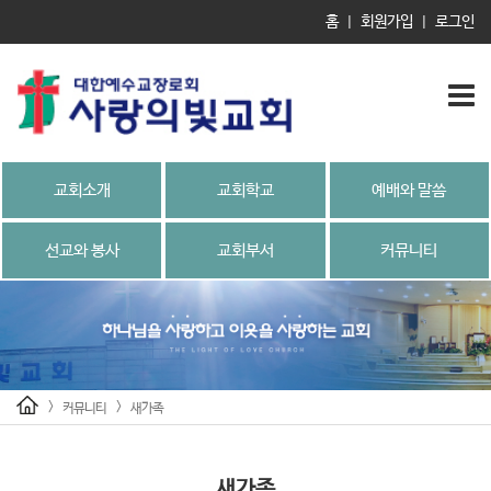
홈
회원가입
로그인
|
|
교회소개
교회학교
예배와 말씀
선교와 봉사
교회부서
커뮤니티
>
>
커뮤니티
새가족
새가족