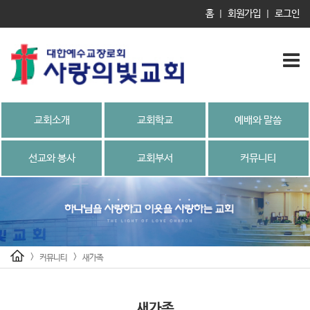
홈
회원가입
로그인
|
|
교회소개
교회학교
예배와 말씀
선교와 봉사
교회부서
커뮤니티
>
>
커뮤니티
새가족
새가족