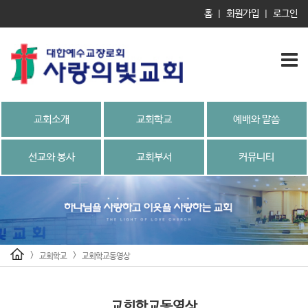
홈
회원가입
로그인
|
|
교회소개
교회학교
예배와 말씀
선교와 봉사
교회부서
커뮤니티
>
>
교회학교
교회학교동영상
교회학교동영상