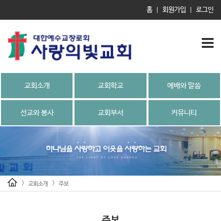
홈
회원가입
로그인
|
|
교회소개
교회학교
예배와 말씀
선교와 봉사
교회부서
커뮤니티
>
>
교회소개
주보
주보