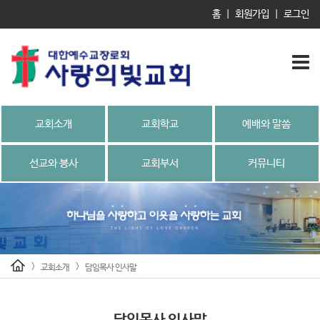
홈
|
회원가입
|
로그인
교회소개
교회학교
예배와 말씀
선교와 봉사
교회부서
커뮤니티
>
>
교회소개
담임목사 인사말